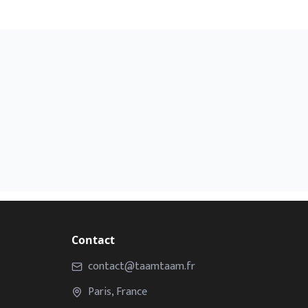
Contact
contact@taamtaam.fr
Paris, France