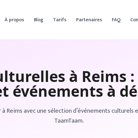
À propos
Blog
Tarifs
Partenaires
FAQ
Con
ulturelles à
Reims
:
et événements à dé
r à
Reims
avec une sélection d’événements culturels et 
TaamTaam.