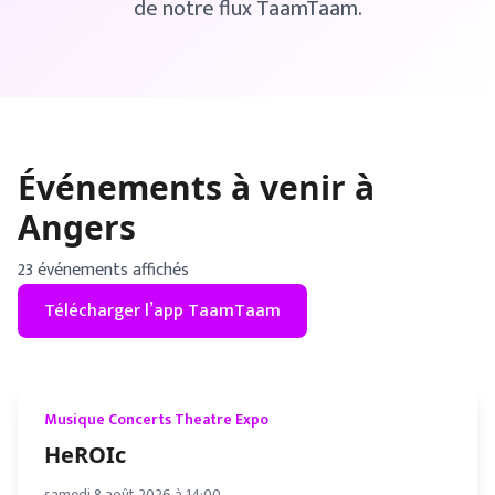
de notre flux TaamTaam.
Événements à venir à
Angers
23
événement
s
affiché
s
Télécharger l’app TaamTaam
Musique Concerts Theatre Expo
HeROIc
samedi 8 août 2026 à 14:00